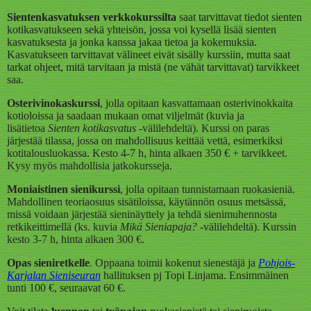
Sientenkasvatuksen verkkokurssilta
saat tarvittavat tiedot sienten
kotikasvatukseen sekä yhteisön, jossa voi kysellä lisää sienten
kasvatuksesta ja jonka kanssa jakaa tietoa ja kokemuksia.
Kasvatukseen tarvittavat välineet eivät sisälly kurssiin, mutta saat
tarkat ohjeet, mitä tarvitaan ja mistä (ne vähät tarvittavat) tarvikkeet
saa.
Osterivinokaskurssi
, jolla opitaan kasvattamaan osterivinokkaita
kotioloissa ja saadaan mukaan omat viljelmät (kuvia ja
lisätietoa
Sienten kotikasvatus
-välilehdeltä). Kurssi on paras
järjestää tilassa, jossa on mahdollisuus keittää vettä, esimerkiksi
kotitalousluokassa. Kesto 4-7 h, hinta alkaen 350 € + tarvikkeet.
Kysy myös mahdollisia jatkokursseja.
Moniaistinen sienikurssi
, jolla
opitaan tunnistamaan ruokasieniä.
Mahdollinen teoriaosuus sisätiloissa, käytännön osuus metsässä,
missä voidaan järjestää sieninäyttely ja tehdä sienimuhennosta
retkikeittimellä (ks. kuvia
Mikä Sieniapaja?
-välilehdeltä). Kurssin
kesto 3-7 h, hinta alkaen 300 €.
Opas sieniretkelle
. Oppaana toimii kokenut sienestäjä ja
Pohjois-
Karjalan Sieniseuran
hallituksen pj Topi Linjama. Ensimmäinen
tunti 100 €, seuraavat 60 €.