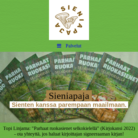
Palvelut
Sieniapaja
Sienten kanssa parempaan maailmaan.
Topi Linjama: "Parhaat ruokasienet selkokielellä" (Kirjokansi 2022)
- ota yhteyttä, jos haluat kirjoittajan signeeraaman kirjan!