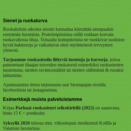
Sienet ja ruokaturva
Ruokakriisin aikoina sieniin kannattaa kiinnittää aiempaakin
enemmän huomiota. Proteiinipitoisina niillä voidaan korvata
ruokavaliossa lihaa. Toisaalta kuitupitoisina ne ruokkivat suoliston
hyviä bakteereja ja vaikuttavat siten myönteisesti terveyteen
yleisesti.
Tarjoamme ruokasieniin liittyviä luentoja ja kursseja
, joissa
painotetaan tilaajan toiveiden mukaisesti esimerkiksi ruokasienten
tunnistusta, sienten ravintosisältöä tai sienten säilömistä & ruoaksi
laittamista.
Ajantasaisinta tietoa tarjonnasta saat Sieniapajan sivuilta
facebookista tai instagramista.
Esimerkkejä muista palveluistamme
Kirjaa
Parhaat ruokasienet selkokielellä (2022)
on saatavana,
hinta 15 € + postikulut.
Syksyllä 2026
tulossa mm. viikonlopun sienikurssit Kolilla ja
Valamon luostarissa.